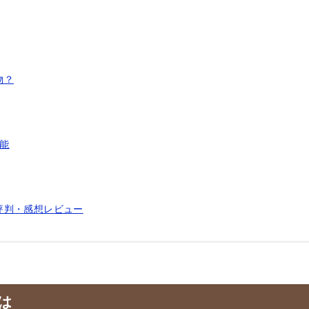
物？
効能
評判・感想レビュー
は