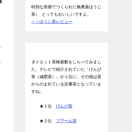
特別な茶畑でつくられた無農薬ほうじ
茶♪ とってもおいしいですよ。
＞＞ほうじ茶レビュー
お茶ランキング BEST３
ダイエット茶検索数をしらべてみまし
た。テレビで紹介されていた「げんぴ
茶（減肥茶）」が１位に。その他は昔
からのまれている定番茶となっていま
すね。
★１位
げんぴ茶
★２位
プアール茶