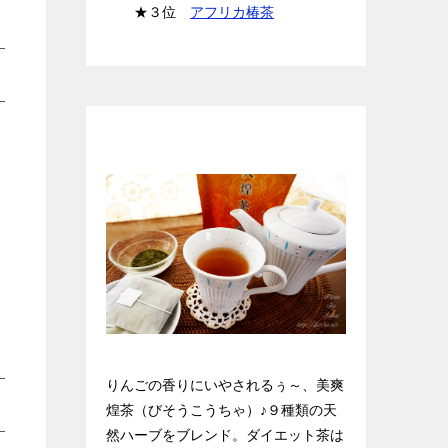
★３位
アフリカ椿茶
天然ハーブのダイエット茶★美爽煌
茶
りんごの香りにいやされるぅ～、美爽
煌茶（びそうこうちゃ）♪９種類の天
然ハーブをブレンド。ダイエット茶は