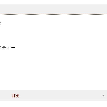
茶
ドティー
目次