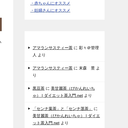
・赤ちゃんにオススメ
・妊婦さんにオススメ
女性からのクチコミ♪
い
アマランサスティー茶
に
彩々＠管理
人
より
アマランサスティー茶
に
末森 昱
よ
り
黒豆茶
に
美甘麗茶（びかんれいち
ゃ） | ダイエット茶入門.net
より
「センナ葉茶」と「センナ茎茶」
に
美甘麗茶（びかんれいちゃ） | ダイエ
ット茶入門.net
より