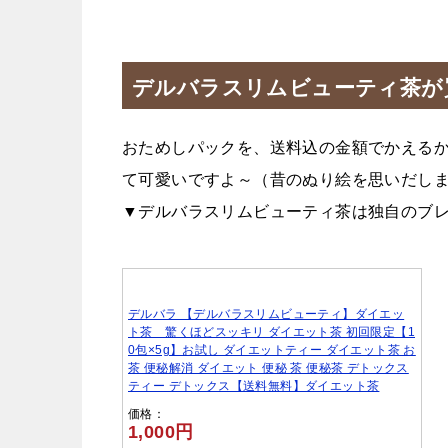
デルバラスリムビューティ茶が
おためしパックを、送料込の金額でかえるか
て可愛いですよ～（昔のぬり絵を思いだします
▼デルバラスリムビューティ茶は独自のブ
デルバラ 【デルバラスリムビューティ】ダイエッ
ト茶 驚くほどスッキリ ダイエット茶 初回限定【1
0包×5g】お試し ダイエットティー ダイエット茶 お
茶 便秘解消 ダイエット 便秘 茶 便秘茶 デトックス
ティー デトックス【送料無料】ダイエット茶
価格：
1,000円