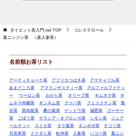
ダイエット茶入門.net
TOP
コレステロール
葉ニンジン茶 （葉人参茶）
名前順お茶リスト
アーティチョーク茶
アフリカつばき茶
アマチャヅル茶
あまどころ茶
アマランサスティー茶
アルファルファティ
ー
ウーロン茶
おから茶
オリーブ茶
ギムネマ茶
ギ
ムネマ抑糖茶
ギンネム茶
グァバ茶
クミスクチン茶
黒
豆茶
黒烏龍茶
桑の葉茶
ゲットウ茶
減肥茶
ゴーヤー
茶
ごぼう茶
サラシア・オブロンガ茶
シモン茶
ジュア
ールティー
スイカ茶
タラ葉茶
タンポポ茶
チコリ茶
月見草茶
ドクダミ茶
杜仲茶
人参茶
ハコベ茶
葉ニン