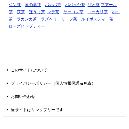
ジン茶
蓮の葉茶
バナバ茶
パパイヤ茶
びわ茶
プアール
茶
茯茶
ほうじ茶
マテ茶
ヤーコン茶
ユーカリ茶
ゆず
茶
ラカンカ茶
ラズベリーリーフ茶
ルイボスティー茶
ローズヒップティー
運営者情報
このサイトについて
プライバシーポリシー（個人情報保護＆免責）
お問い合わせ
当サイトはリンクフリーです