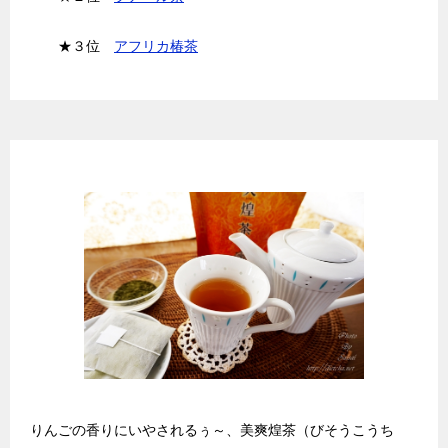
★３位
アフリカ椿茶
天然ハーブのダイエット茶★美爽煌茶
りんごの香りにいやされるぅ～、美爽煌茶（びそうこうち