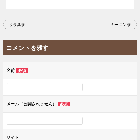
投
タラ葉茶
ヤーコン茶
稿
ナ
コメントを残す
ビ
ゲ
名前
必須
ー
シ
ョ
ン
メール（公開されません）
必須
サイト