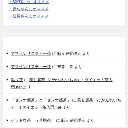
・60代以上にオススメ
・赤ちゃんにオススメ
・妊婦さんにオススメ
女性からのクチコミ♪
アマランサスティー茶
に
彩々＠管理人
より
アマランサスティー茶
に
末森 昱
より
黒豆茶
に
美甘麗茶（びかんれいちゃ） | ダイエット茶入
門.net
より
「センナ葉茶」と「センナ茎茶」
に
美甘麗茶（びかんれいち
ゃ） | ダイエット茶入門.net
より
ゲットウ茶 （月桃茶）
に
彩々＠管理人
より