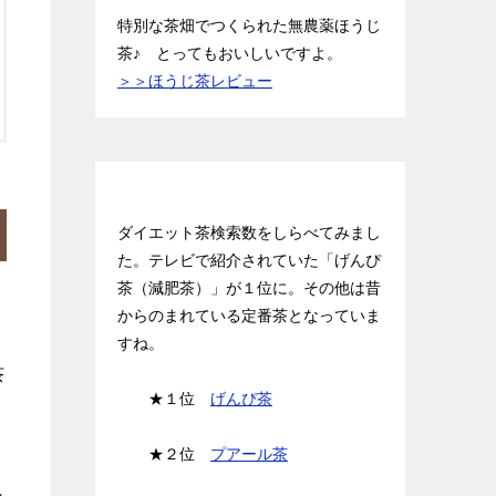
特別な茶畑でつくられた無農薬ほうじ
茶♪ とってもおいしいですよ。
＞＞ほうじ茶レビュー
お茶ランキング BEST３
ダイエット茶検索数をしらべてみまし
た。テレビで紹介されていた「げんぴ
茶（減肥茶）」が１位に。その他は昔
からのまれている定番茶となっていま
すね。
茶
★１位
げんぴ茶
★２位
プアール茶
れ