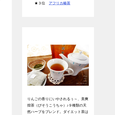
★３位
アフリカ椿茶
天然ハーブのダイエット茶★美爽煌
茶
りんごの香りにいやされるぅ～、美爽
煌茶（びそうこうちゃ）♪９種類の天
然ハーブをブレンド。ダイエット茶は