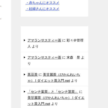
・赤ちゃんにオススメ
・妊婦さんにオススメ
女性からのクチコミ♪
アマランサスティー茶
に
彩々＠管理
人
より
アマランサスティー茶
に
末森 昱
よ
り
黒豆茶
に
美甘麗茶（びかんれいち
ゃ） | ダイエット茶入門.net
より
「センナ葉茶」と「センナ茎茶」
に
美甘麗茶（びかんれいちゃ） | ダイエ
ット茶入門.net
より