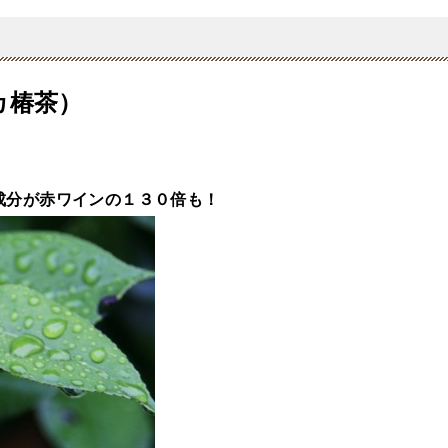
カ椿茶）
成分が赤ワインの１３０倍も！