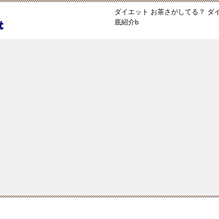
ダイエット お茶さがしてる？ 
底紹介b