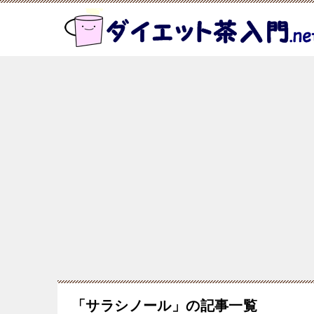
「サラシノール」の記事一覧