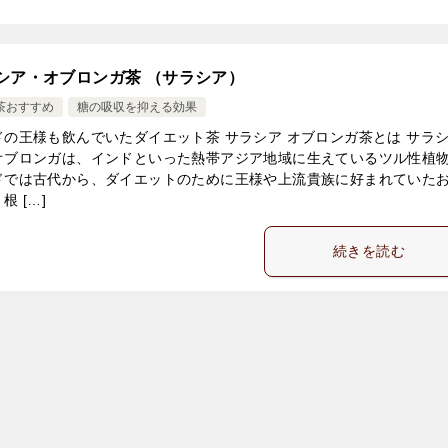
シア・オブロンガ茶 （サラシア）
茶おすすめ
糖の吸収を抑える効果
ドの王様も飲んでいたダイエット茶 サラシア オブロンガ茶とは サラ
オブロンガは、インドといった熱帯アジア地域に生えているツル性植
ドでは古代から、ダイエットのために王様や上流貴族に好まれていた
根 […]
続きを読む