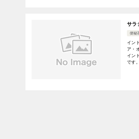
サラ
便秘
イン
ア・
イン
です。