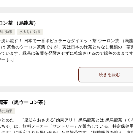
ロン茶 （烏龍茶）
肪に効果
水太りに効果
を洗い流す！ 日本で一番ポピュラーなダイエット茶 ウーロン茶 （烏
とは 茶色のウーロン茶葉ですが、実は日本の緑茶とおなじ種類の「茶
っています。緑茶は茶葉を発酵させずに乾燥させるので緑色のままで
ー […]
続きを読む
龍茶 （黒ウーロン茶）
肪に効果
みとめた！ “脂肪をおさえる”効果アリ！ 黒烏龍茶とは 黒烏龍茶（く
んちゃ）は、飲料メーカー「サントリー」が販売している、特定保健
トクホ）に認定された黒い色をした烏龍茶です。“脂肪吸収を抑え、食