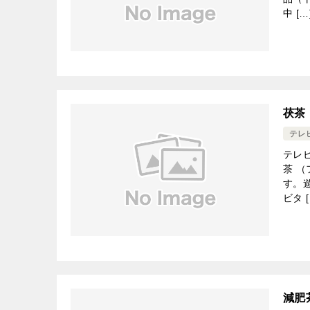
中 […
茯茶
テレ
テレ
茶 
す。
ビタ [
減肥