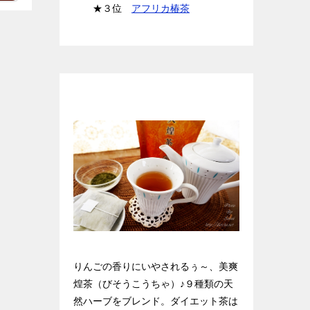
★３位
アフリカ椿茶
天然ハーブのダイエット茶★美爽煌
茶
りんごの香りにいやされるぅ～、美爽
煌茶（びそうこうちゃ）♪９種類の天
然ハーブをブレンド。ダイエット茶は