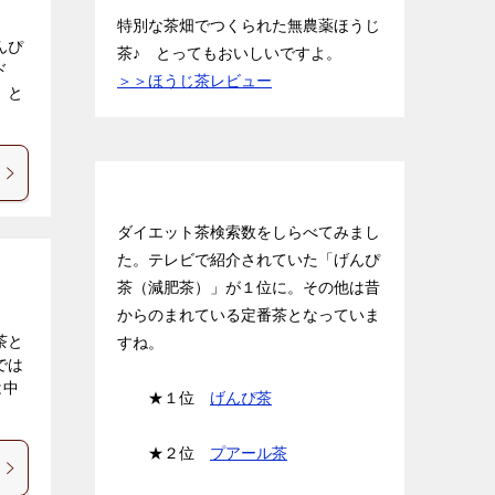
特別な茶畑でつくられた無農薬ほうじ
んぴ
茶♪ とってもおいしいですよ。
ド
＞＞ほうじ茶レビュー
」と
お茶ランキング BEST３
ダイエット茶検索数をしらべてみまし
た。テレビで紹介されていた「げんぴ
茶（減肥茶）」が１位に。その他は昔
からのまれている定番茶となっていま
茶と
すね。
では
は中
★１位
げんぴ茶
★２位
プアール茶