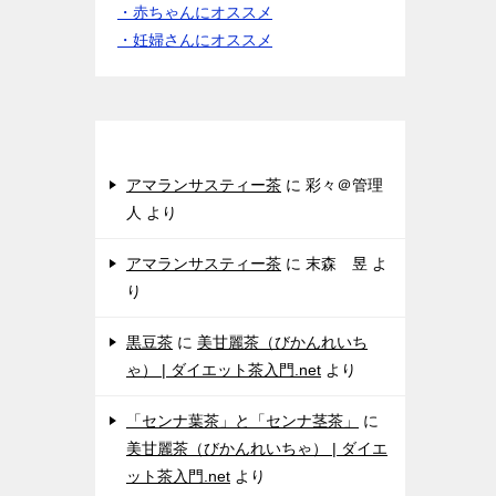
・赤ちゃんにオススメ
・妊婦さんにオススメ
女性からのクチコミ♪
アマランサスティー茶
に
彩々＠管理
人
より
アマランサスティー茶
に
末森 昱
よ
り
黒豆茶
に
美甘麗茶（びかんれいち
ゃ） | ダイエット茶入門.net
より
「センナ葉茶」と「センナ茎茶」
に
美甘麗茶（びかんれいちゃ） | ダイエ
ット茶入門.net
より