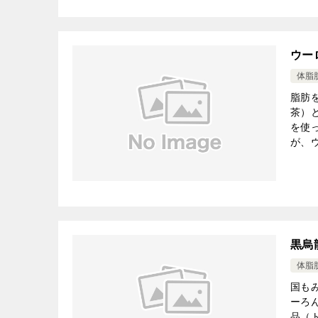
ウー
体脂
脂肪
茶）
を使
が、ウ
黒烏
体脂
国も
ーろ
品（