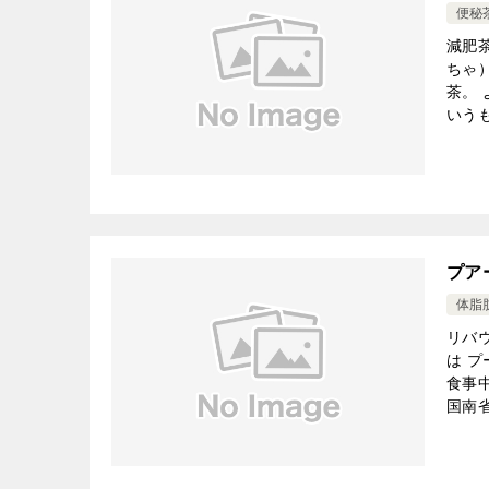
便秘
減肥
ちゃ
茶。
いうも
プア
体脂
リバ
は 
食事
国南省