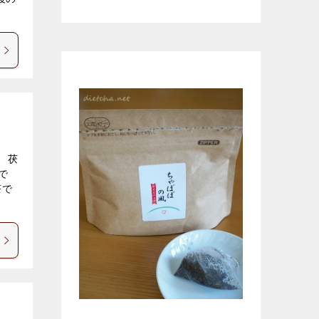
無農薬ほうじ茶
 茯
で
茶で