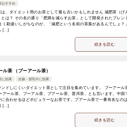
茶おすすめ
茶は、ダイエット用のお茶として最も古いかもしれません 減肥茶（げ
）とは？ その名の通り「肥満を減らすお茶」として開発されたブレン
 よく勘違いしがちなのが、「減肥という名前の茶葉があるんでしょ？
 […]
続きを読む
ール茶 （プーアール茶）
肪に効果
妊娠・授乳中に効果
ウンドしにくいダイエット茶として注目を集めています。 プーアール
プーアール茶、プーアル茶、プアール茶、普洱茶、とも言います。中国
中に合わせるほどポピュラーなお茶です。プアール茶で一番有名なの
 […]
続きを読む