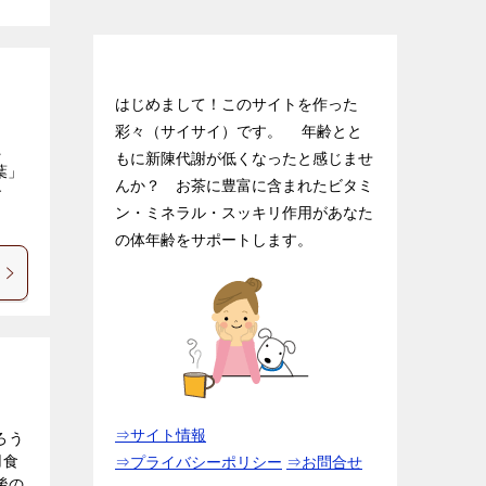
ダイエット茶入門.netにようこそ♪
はじめまして！このサイトを作った
彩々（サイサイ）です。 年齢とと
龍
もに新陳代謝が低くなったと感じませ
葉」
んか？ お茶に豊富に含まれたビタミ
す
ン・ミネラル・スッキリ作用があなた
の体年齢をサポートします。
⇒サイト情報
ろう
用食
⇒プライバシーポリシー
⇒お問合せ
後の