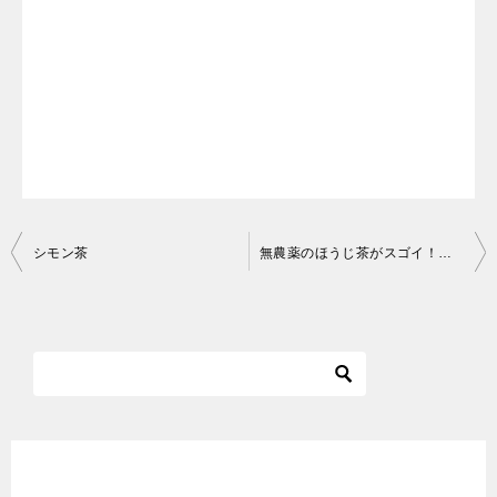
投
シモン茶
無農薬のほうじ茶がスゴイ！岐阜県産ほうじ茶レビュー
稿
ナ
ビ
ゲ
ー
シ
ダイエット茶入門.netにようこそ♪