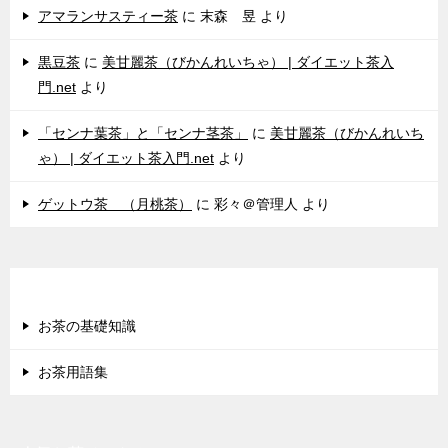
アマランサスティー茶
に
末森 昱
より
黒豆茶
に
美甘麗茶（びかんれいちゃ） | ダイエット茶入
門.net
より
「センナ葉茶」と「センナ茎茶」
に
美甘麗茶（びかんれいち
ゃ） | ダイエット茶入門.net
より
ゲットウ茶 （月桃茶）
に
彩々＠管理人
より
失敗しない選び方情報
お茶の基礎知識
お茶用語集