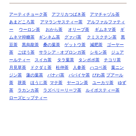
アーティチョーク茶
アフリカつばき茶
アマチャヅル茶
あまどころ茶
アマランサスティー茶
アルファルファティ
ー
ウーロン茶
おから茶
オリーブ茶
ギムネマ茶
ギ
ムネマ抑糖茶
ギンネム茶
グァバ茶
クミスクチン茶
黒
豆茶
黒烏龍茶
桑の葉茶
ゲットウ茶
減肥茶
ゴーヤー
茶
ごぼう茶
サラシア・オブロンガ茶
シモン茶
ジュア
ールティー
スイカ茶
タラ葉茶
タンポポ茶
チコリ茶
月見草茶
ドクダミ茶
杜仲茶
人参茶
ハコベ茶
葉ニン
ジン茶
蓮の葉茶
バナバ茶
パパイヤ茶
びわ茶
プアール
茶
茯茶
ほうじ茶
マテ茶
ヤーコン茶
ユーカリ茶
ゆず
茶
ラカンカ茶
ラズベリーリーフ茶
ルイボスティー茶
ローズヒップティー
運営者情報